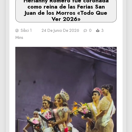
Herianny Romero fue coronada
como reina de las Ferias San
Juan de los Morros «Todo Que
Ver 2026»
Sibci 1
24 De Junio De 2026
0
3
Mins