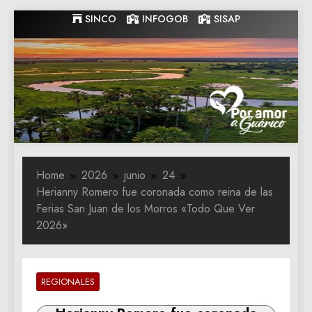
Skip
SINCO
INFOGOB
SISAP
to
content
Gobernacion
Gobernacion de Guarico
de Guarico
Home
2026
junio
24
Herianny Romero fue coronada como reina de las
Ferias San Juan de los Morros «Todo Que Ver
2026»
REGIONALES