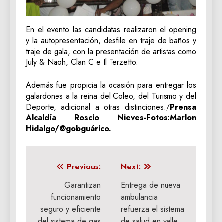
En el evento las candidatas realizaron el opening
y la autopresentación, desfile en traje de baños y
traje de gala, con la presentación de artistas como
July & Naoh, Clan C e Il Terzetto.
Además fue propicia la ocasión para entregar los
galardones a la reina del Coleo, del Turismo y del
Deporte, adicional a otras distinciones./
Prensa
Alcaldía Roscio Nieves-Fotos:Marlon
Hidalgo/@gobguárico.
Navegación
Previous:
Next:
de
Garantizan
Entrega de nueva
funcionamiento
ambulancia
entradas
seguro y eficiente
refuerza el sistema
del sistema de gas
de salud en valle