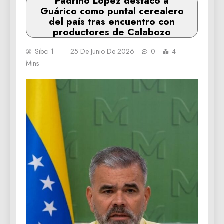
Padrino López destacó a
Guárico como puntal cerealero
del país tras encuentro con
productores de Calabozo
Sibci 1
25 De Junio De 2026
0
4
Mins