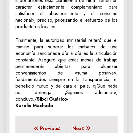
importaciones está claramente definida: tienen un
carácter estrictamente complementario para
satisfacer el abastecimiento y el consumo
nacional», precisó, priorizando el esfuerzo de los
productores locales.
Finalmente, la autoridad ministerial reiteró que el
camino para superar los embates de una
economía sancionada día a día es la articulación
constante. Aseguró que estas mesas de trabajo
permanecerán abiertas para alcanzar
convenimientos de «suma positiva»,
fundamentados siempre en la transparencia, el
beneficio mutuo y de cara al país. «¡Que nada
nos detenga! ¡Sigamos adelante!»,
concluyó./
Sibci Guárico-
Karelis Machado
Navegación
Previous:
Next: