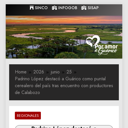
Skip
SINCO
INFOGOB
SISAP
to
content
Gobernacion
Gobernacion de Guarico
de Guarico
Home
2026
junio
25
Padrino López destacó a Guárico como puntal
cerealero del país tras encuentro con productores
de Calabozo
REGIONALES