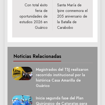
de
Con total éxito
Santa María de
feria de
Ipire conmemora el
entradas
oportunidades de
205 aniversario de
estudios 2026 en
la Batalla de
Guárico
Carabobo
Noticias Relacionadas
Magistrados del TSJ realizaron
recorrido institucional por la
histórica Casa Amarilla de
Guárico
Inicia segunda fase del Plan
Quirúrgico de Cataratas para