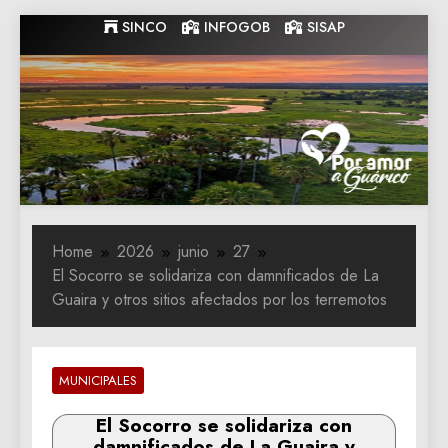
Skip
SINCO
INFOGOB
SISAP
to
content
Gobernacion
Gobernacion de Guarico
de Guarico
Home
2026
junio
27
El Socorro se solidariza con damnificados de La
Guaira y otros sitios afectados por los terremotos
MUNICIPALES
El Socorro se solidariza con
damnificados de La Guaira y