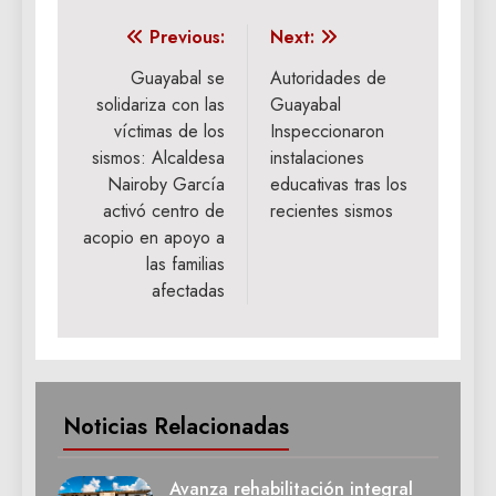
Navegación
Previous:
Next:
de
Guayabal se
Autoridades de
solidariza con las
Guayabal
entradas
víctimas de los
Inspeccionaron
sismos: Alcaldesa
instalaciones
Nairoby García
educativas tras los
activó centro de
recientes sismos
acopio en apoyo a
las familias
afectadas
Noticias Relacionadas
Avanza rehabilitación integral