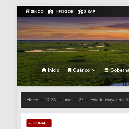
Skip
SINCO
INFOGOB
SISAP
to
content
Gobernacion de Guarico
Gobernacion de Guarico
Inicio
Guárico
Goberna
Home
2026
junio
27
‎Estado Mayor de Al
REGIONALES