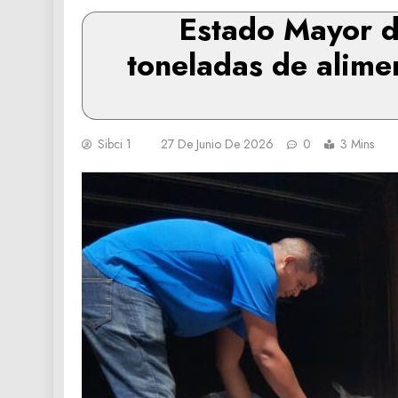
‎Estado Mayor d
toneladas de alimen
Sibci 1
27 De Junio De 2026
0
3 Mins