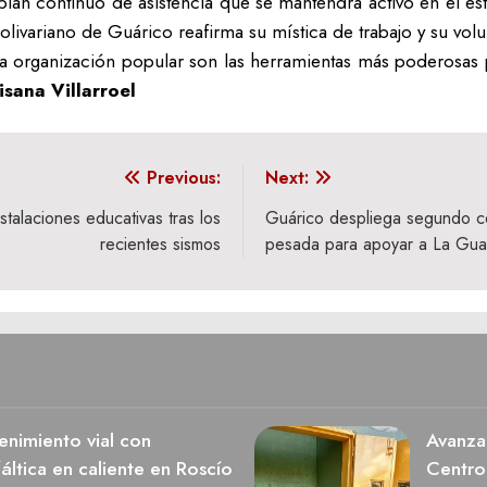
plan continuo de asistencia que se mantendrá activo en el es
livariano de Guárico reafirma su mística de trabajo y su volu
a organización popular son las herramientas más poderosas p
isana Villarroel
Previous:
Next:
talaciones educativas tras los
Guárico despliega segundo co
recientes sismos
pesada para apoyar a La Gua
nimiento vial con
Avanza 
ltica en caliente en Roscío
Centro