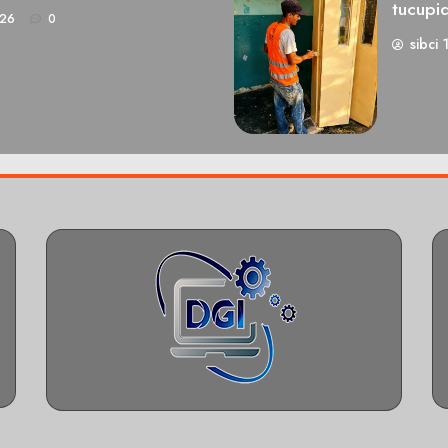
tucupi
026
0
sibci 