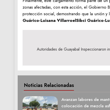
Finalmente, este cargamento forma parte de un 
zonas afectadas, con esta acción, el Gobierno Bo
protección social, demostrando que la unión y l
Guárico-Luisana VillarroelSibci Guárico-Lu
Navegación
de
Autoridades de Guayabal Inspeccionaron ins
entradas
Noticias Relacionadas
Avanzan labores de mante
colocación de mezcla asfá