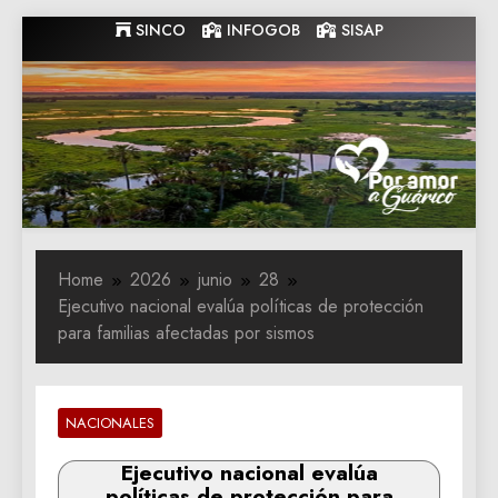
Skip
SINCO
INFOGOB
SISAP
to
content
Gobernacion
Gobernacion de Guarico
de Guarico
Home
2026
junio
28
Ejecutivo nacional evalúa políticas de protección
para familias afectadas por sismos
NACIONALES
Ejecutivo nacional evalúa
políticas de protección para