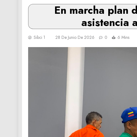
En marcha plan d
asistencia
Sibci 1
28 De Junio De 2026
0
6 Mins