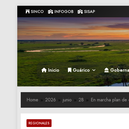
Skip
SINCO
INFOGOB
SISAP
to
content
Gobernacion de Guarico
Gobernacion de Guarico
Inicio
Guárico
Goberna
Home
2026
junio
28
En marcha plan de 
REGIONALES