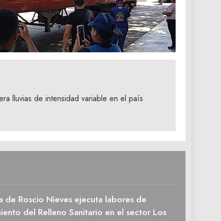
a lluvias de intensidad variable en el país
a de Roscio Nieves ejecuta labores de
ento del Relleno Sanitario en el sector Los