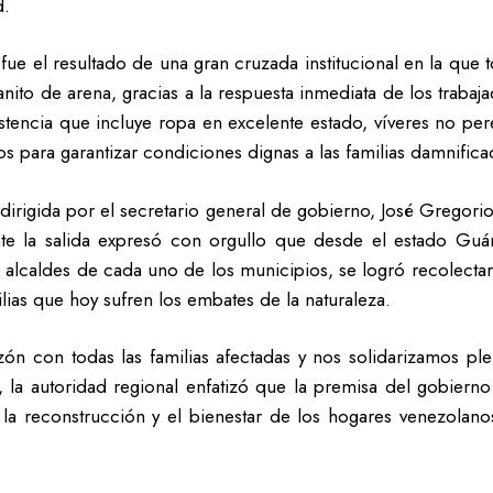
d.
fue el resultado de una gran cruzada institucional en la que 
anito de arena, gracias a la respuesta inmediata de los traba
istencia que incluye ropa en excelente estado, víveres no p
ios para garantizar condiciones dignas a las familias damnifi
 dirigida por el secretario general de gobierno, José Gregorio
ante la salida expresó con orgullo que desde el estado Guá
alcaldes de cada uno de los municipios, se logró recolecta
ilias que hoy sufren los embates de la naturaleza.
n con todas las familias afectadas y nos solidarizamos plena
, la autoridad regional enfatizó que la premisa del gobierno
 la reconstrucción y el bienestar de los hogares venezola