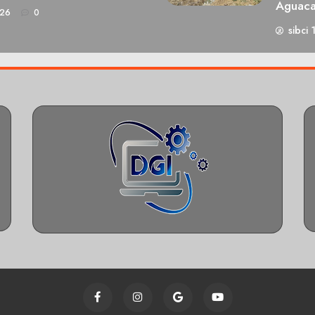
Aguaca
026
0
sibci 