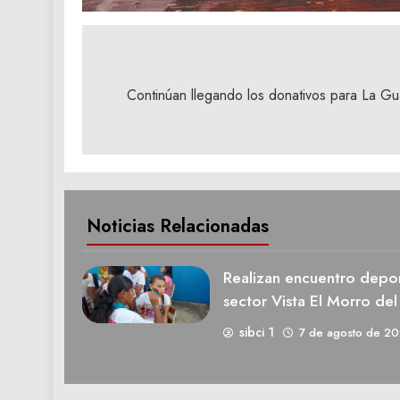
Navegación
de
Continúan llegando los donativos para La Guai
entradas
Noticias Relacionadas
Realizan encuentro deport
sector Vista El Morro del
sibci 1
7 de agosto de 2