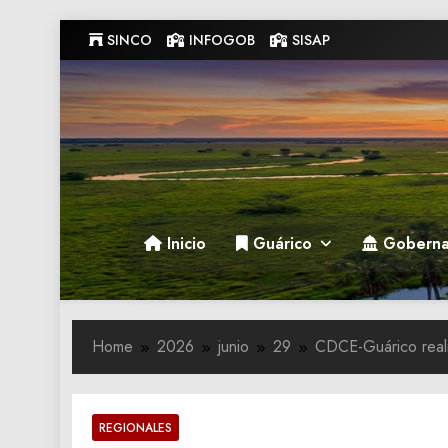
Skip
SINCO
INFOGOB
SISAP
to
content
Gobernacion de Guarico
Gobernacion de Guarico
Inicio
Guárico
Goberna
Home
2026
junio
29
‎CDCE-Guárico real
REGIONALES