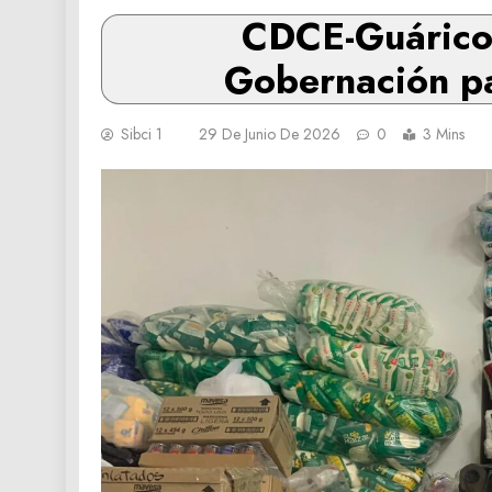
‎CDCE-Guárico 
Gobernación pa
Sibci 1
29 De Junio De 2026
0
3 Mins