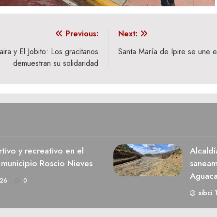
Previous:
Next:
ra y El Jobito: Los gracitanos
Santa María de Ipire se une 
demuestran su solidaridad
ivo y recreativo en el
Alcaldí
 municipio Roscio Nieves
saneami
Aguaca
026
0
sibci 