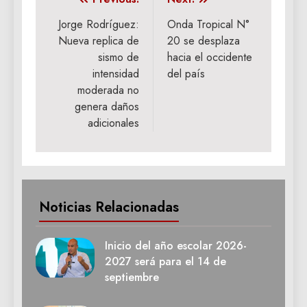
Navegación
de
Jorge Rodríguez:
Onda Tropical N°
Nueva replica de
20 se desplaza
entradas
sismo de
hacia el occidente
intensidad
del país
moderada no
genera daños
adicionales
Noticias Relacionadas
Inicio del año escolar 2026-
2027 será para el 14 de
septiembre