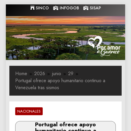
Skip
SINCO
INFOGOB
SISAP
to
content
Gobernacion
Gobernacion de Guarico
de Guarico
Home
2026
junio
29
Portugal ofrece apoyo humanitario continuo a
Venezuela tras sismos
NACIONALES
Portugal ofrece apoyo
humanitario continuo a