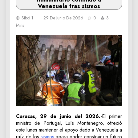
Venezuela tras sismos
Sibci 1
29 De Junio De 2026
0
3
Mins
Caracas, 29 de junio del 2026.-
El primer
ministro de Portugal, Luís Montenegro, ofreció
este lunes mantener el apoyo dado a Venezuela a
raíz de los
sismos
«para poder construir un futuro