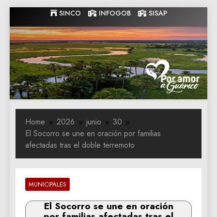
Skip
SINCO
INFOGOB
SISAP
to
content
Gobernacion
Gobernacion de Guarico
de Guarico
Home
2026
junio
30
El Socorro se une en oración por familias
afectadas tras el doble terremoto
MUNICIPALES
El Socorro se une en oración
por familias afectadas tras el