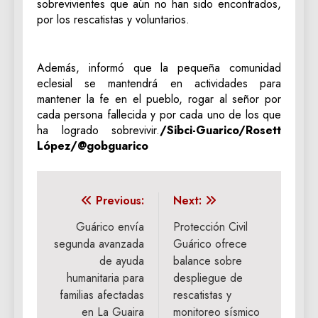
sobrevivientes que aún no han sido encontrados,
por los rescatistas y voluntarios.
Además, informó que la pequeña comunidad
eclesial se mantendrá en actividades para
mantener la fe en el pueblo, rogar al señor por
cada persona fallecida y por cada uno de los que
ha logrado sobrevivir.
/Sibci-Guarico/Rosett
López/@gobguarico
Navegación
Previous:
Next:
de
Guárico envía
Protección Civil
segunda avanzada
Guárico ofrece
entradas
de ayuda
balance sobre
humanitaria para
despliegue de
familias afectadas
rescatistas y
en La Guaira
monitoreo sísmico