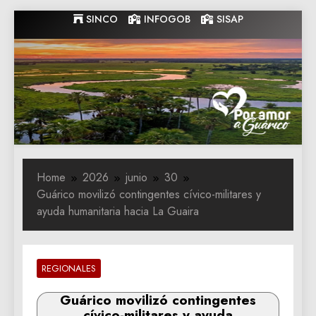
Skip
SINCO
INFOGOB
SISAP
to
content
Gobernacion
Gobernacion de Guarico
de Guarico
Home
2026
junio
30
Guárico movilizó contingentes cívico-militares y
ayuda humanitaria hacia La Guaira
REGIONALES
Guárico movilizó contingentes
cívico-militares y ayuda