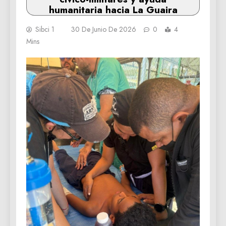
humanitaria hacia La Guaira
Sibci 1
30 De Junio De 2026
0
4
Mins