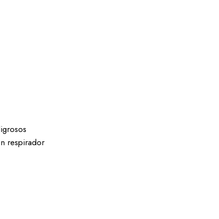
ligrosos
on respirador