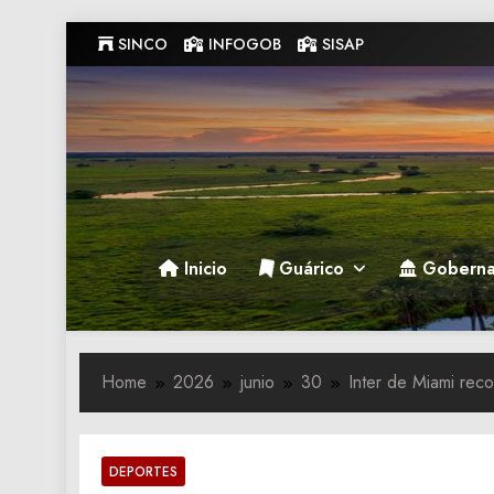
Skip
SINCO
INFOGOB
SISAP
to
content
Gobernacion de Guarico
Gobernacion de Guarico
Inicio
Guárico
Goberna
Home
2026
junio
30
Inter de Miami rec
DEPORTES