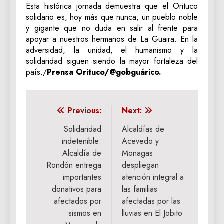
Esta histórica jornada demuestra que el Orituco
solidario es, hoy más que nunca, un pueblo noble
y gigante que no duda en salir al frente para
apoyar a nuestros hermanos de La Guaira. En la
adversidad, la unidad, el humanismo y la
solidaridad siguen siendo la mayor fortaleza del
país./
Prensa Orituco/@gobguárico.
Navegación
Previous:
Next:
de
‎Solidaridad
Alcaldías de
indetenible:
Acevedo y
entradas
Alcaldía de
Monagas
Rondón entrega
despliegan
importantes
atención integral a
donativos para
las familias
afectados por
afectadas por las
sismos en
lluvias en El Jobito