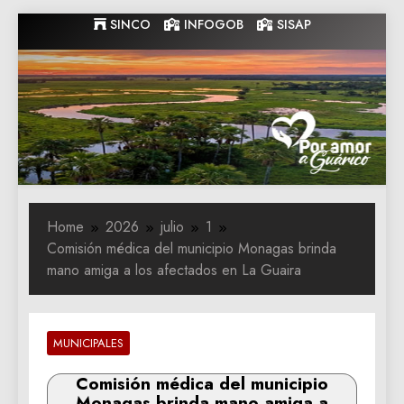
Skip
SINCO
INFOGOB
SISAP
to
content
Gobernacion
Gobernacion de Guarico
de Guarico
Home
2026
julio
1
Comisión médica del municipio Monagas brinda
mano amiga a los afectados en La Guaira
MUNICIPALES
Comisión médica del municipio
Monagas brinda mano amiga a