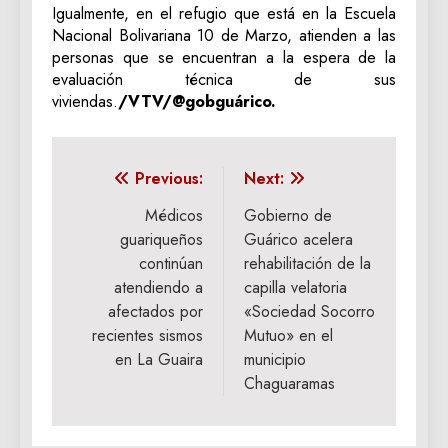
Igualmente, en el refugio que está en la Escuela
Nacional Bolivariana 10 de Marzo, atienden a las
personas que se encuentran a la espera de la
evaluación técnica de sus
viviendas.
/VTV/@gobguárico.
Navegación
Previous:
Next:
de
Médicos
Gobierno de
guariqueños
Guárico acelera
entradas
continúan
rehabilitación de la
atendiendo a
capilla velatoria
afectados por
«Sociedad Socorro
recientes sismos
Mutuo» en el
en La Guaira
municipio
Chaguaramas