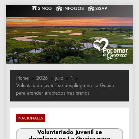
Skip
SINCO
INFOGOB
SISAP
to
content
Gobernacion
Gobernacion de Guarico
de Guarico
Home
2026
julio
1
Voluntariado juvenil se despliega en La Guaira
para atender afectados tras sismos
NACIONALES
Voluntariado juvenil se
despliega en La Guaira para