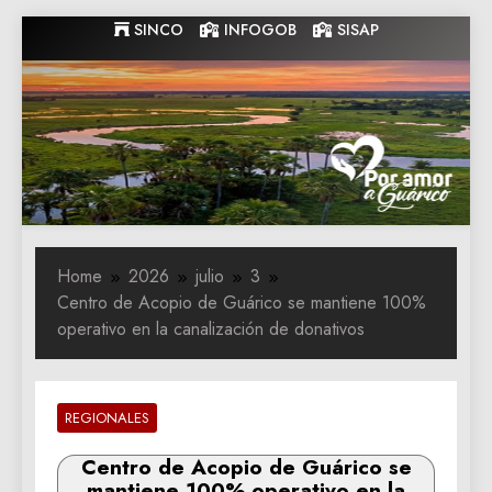
Skip
SINCO
INFOGOB
SISAP
to
content
Gobernacion
Gobernacion de Guarico
de Guarico
Home
2026
julio
3
Centro de Acopio de Guárico se mantiene 100%
operativo en la canalización de donativos
REGIONALES
Centro de Acopio de Guárico se
mantiene 100% operativo en la