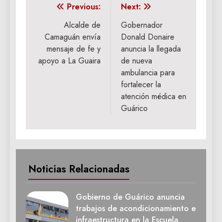
Navegación
Previous:
Next:
de
Alcalde de
Gobernador
Camaguán envía
Donald Donaire
entradas
mensaje de fe y
anuncia la llegada
apoyo a La Guaira
de nueva
ambulancia para
fortalecer la
atención médica en
Guárico
Noticias Relacionadas
Gobierno de Guárico anuncia
trabajos de acondicionamiento e
infraestructura en la Escuela