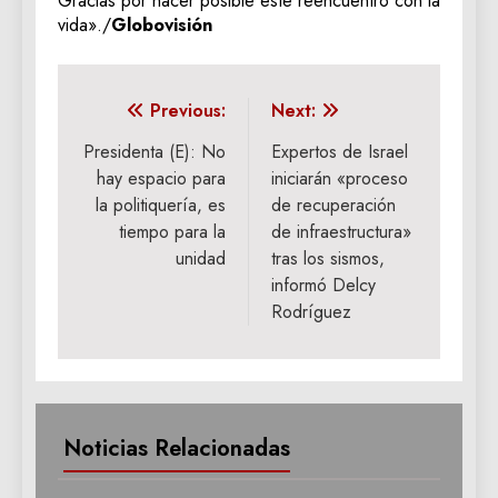
Gracias por hacer posible este reencuentro con la
vida»./
Globovisión
Navegación
Previous:
Next:
de
Presidenta (E): No
Expertos de Israel
hay espacio para
iniciarán «proceso
entradas
la politiquería, es
de recuperación
tiempo para la
de infraestructura»
unidad
tras los sismos,
informó Delcy
Rodríguez
Noticias Relacionadas