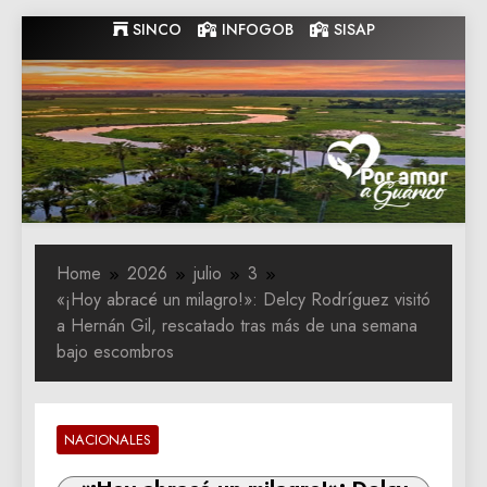
Skip
SINCO
INFOGOB
SISAP
to
content
Gobernacion
Gobernacion de Guarico
de Guarico
Home
2026
julio
3
«¡Hoy abracé un milagro!»: Delcy Rodríguez visitó
a Hernán Gil, rescatado tras más de una semana
bajo escombros
NACIONALES