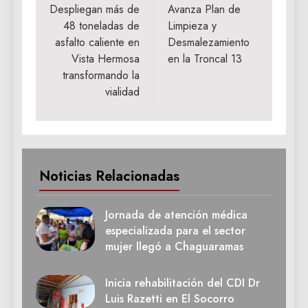
de
Despliegan más de
Avanza Plan de
48 toneladas de
Limpieza y
entradas
asfalto caliente en
Desmalezamiento
Vista Hermosa
en la Troncal 13
transformando la
vialidad
Noticias Relacionadas
Jornada de atención médica
especializada para el sector
mujer llegó a Chaguaramas
Inicia rehabilitación del CDI Dr
Luis Razetti en El Socorro