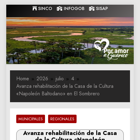
Skip
SINCO
INFOGOB
SISAP
to
content
Gobernacion
Gobernacion de Guarico
de Guarico
Home
2026
julio
4
Avanza rehabilitación de la Casa de la Cultura
«Napoleón Baltodano» en El Sombrero
MUNICIPALES
REGIONALES
Avanza rehabilitación de la Casa
de la Cultura «Napoleón