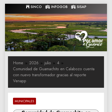
Skip
SINCO
INFOGOB
SISAP
to
content
Gobernacion
Gobernacion de Guarico
de Guarico
Home
2026
julio
4
Comunidad de Guamachito en Calabozo cuenta
con nuevo transformador gracias al reporte
Venapp
MUNICIPALES