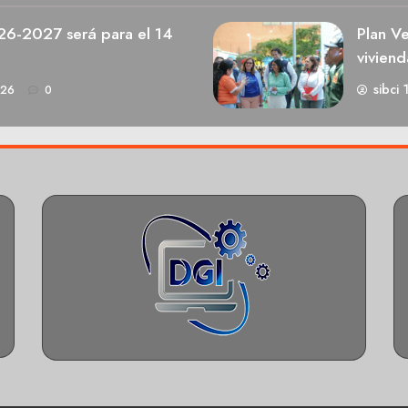
026-2027 será para el 14
Plan V
viviend
sibci 
026
0