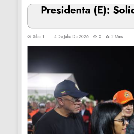
Presidenta (E): Sol
Sibci 1
4 De Julio De 2026
0
2 Mins