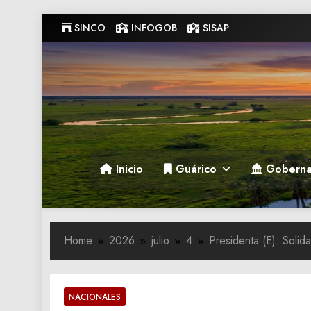
Skip
SINCO
INFOGOB
SISAP
to
content
Gobernacion de Guarico
Gobernacion de Guarico
Inicio
Guárico
Goberna
Home
2026
julio
4
Presidenta (E): Solid
NACIONALES