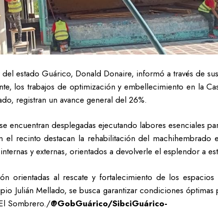
del estado Guárico, Donald Donaire, informó a través de sus
lmente, los trabajos de optimización y embellecimiento en la 
do, registran un avance general del 26%.
s se encuentran desplegadas ejecutando labores esenciales par
en el recinto destacan la rehabilitación del machihembrado 
internas y externas, orientados a devolverle el esplendor a es
ión orientadas al rescate y fortalecimiento de los espacios 
pio Julián Mellado, se busca garantizar condiciones óptimas p
a El Sombrero./
@GobGuárico/SibciGuárico-