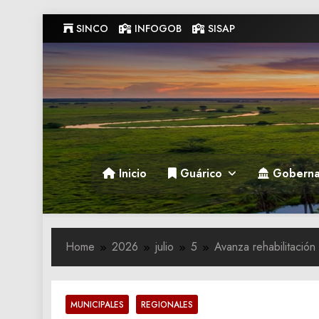
Skip
SINCO
INFOGOB
SISAP
to
content
Gobernacion de Guarico
Gobernacion de Guarico
Inicio
Guárico
Goberna
Home
2026
julio
5
Avanza rehabilitació
MUNICIPALES
REGIONALES