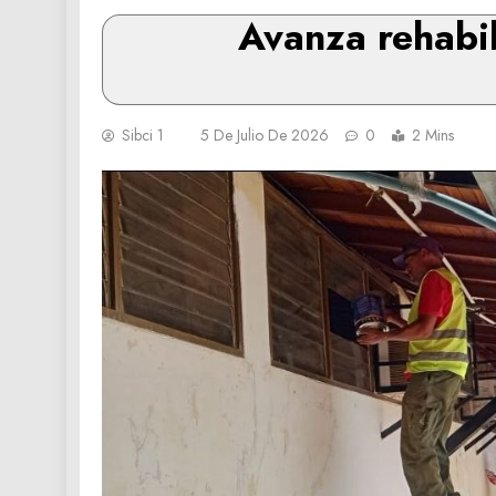
Avanza rehabil
Sibci 1
5 De Julio De 2026
0
2 Mins