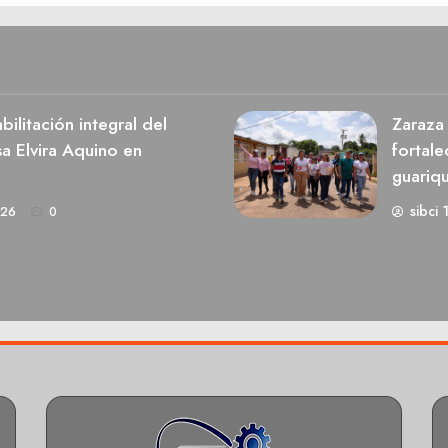
ilitación integral del
Zaraza 
a Elvira Aquino en
fortale
guariq
sibci 
026
0