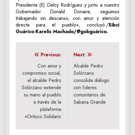
Presidenta (E) Delcy Rodríguez y junto a nuestro
Gobernador Donald Donaire, seguimos
trabajando sin descanso, con amor y atención
directa para el pueblo», concluyó./
Sibci
Guárico-Karelis Machado/@gobguárico.
Navegación
Previous:
Next:
de
Con amor y
Alcalde Pedro
compromiso social,
Solórzano
entradas
el alcalde Pedro
consolida diálogo
Solórzano extiende
con líderes
su mano al pueblo
comunitarios de
a través de la
Sabana Grande
plataforma
«Orituco Solidario