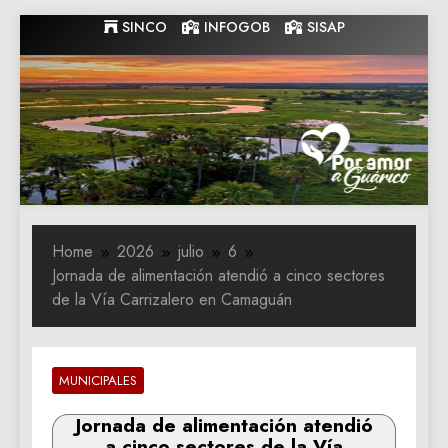
Skip
SINCO
INFOGOB
SISAP
to
content
Gobernacion
Gobernacion de Guarico
de Guarico
Home
2026
julio
6
Jornada de alimentación atendió a cinco sectores
de la Vía Carrizalero en Camaguán
MUNICIPALES
Jornada de alimentación atendió
a cinco sectores de la Vía