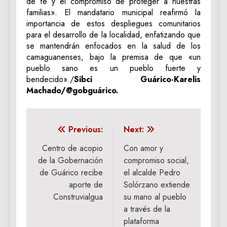
de fe y el compromiso de proteger a nuestras
familias». El mandatario municipal reafirmó la
importancia de estos despliegues comunitarios
para el desarrollo de la localidad, enfatizando que
se mantendrán enfocados en la salud de los
camaguanenses, bajo la premisa de que «un
pueblo sano es un pueblo fuerte y
bendecido»./
Sibci Guárico-Karelis
Machado/@gobguárico.
Navegación
Previous:
Next:
de
Centro de acopio
Con amor y
de la Gobernación
compromiso social,
entradas
de Guárico recibe
el alcalde Pedro
aporte de
Solórzano extiende
Construvialgua
su mano al pueblo
a través de la
plataforma