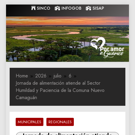
Skip
SINCO
INFOGOB
SISAP
to
content
Gobernacion
Gobernacion de Guarico
de Guarico
Home
2026
julio
6
Jornada de alimentación atiende al Sector
Humildad y Paciencia de la Comuna Nuevo
Camaguán
MUNICIPALES
REGIONALES