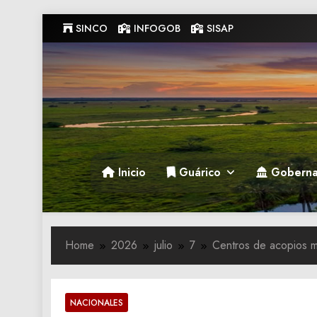
Skip
SINCO
INFOGOB
SISAP
to
content
Gobernacion de Guarico
Gobernacion de Guarico
Inicio
Guárico
Goberna
Home
2026
julio
7
Centros de acopios m
NACIONALES