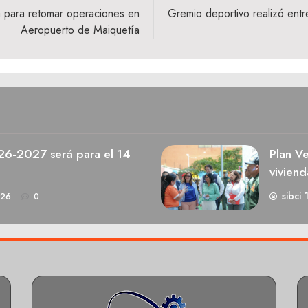
na para retomar operaciones en
Gremio deportivo realizó entr
Aeropuerto de Maiquetía
026-2027 será para el 14
Plan V
viviend
sibci 
026
0