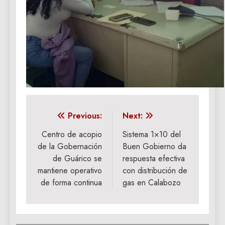
Navegación
Previous:
Next:
de
Centro de acopio
Sistema 1×10 del
de la Gobernación
Buen Gobierno da
entradas
de Guárico se
respuesta efectiva
mantiene operativo
con distribución de
de forma continua
gas en Calabozo