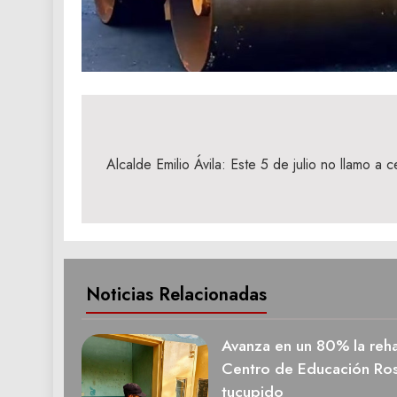
Navegación
de
Alcalde Emilio Ávila: Este 5 de julio no llamo a
entradas
Noticias Relacionadas
Avanza en un 80% la rehab
Centro de Educación Ros
tucupido