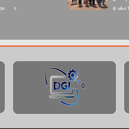
sibci 
026
0