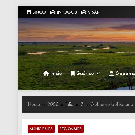
Skip
SINCO
INFOGOB
SISAP
to
content
Gobernacion de Guarico
Gobernacion de Guarico
Inicio
Guárico
Goberna
Home
2026
julio
7
Gobierno bolivariano 
MUNICIPALES
REGIONALES