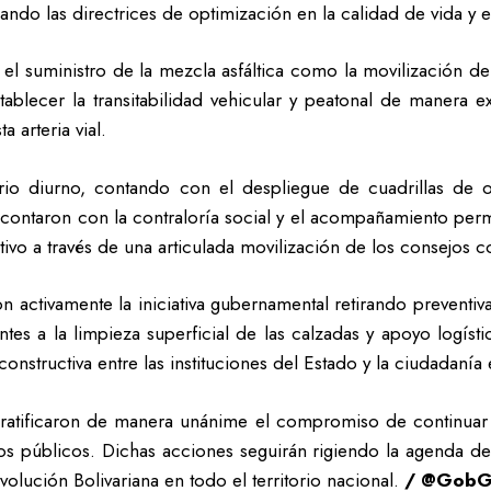
ando las directrices de optimización en la calidad de vida y e
o el suministro de la mezcla asfáltica como la movilización 
stablecer la transitabilidad vehicular y peatonal de manera 
a arteria vial.
rio diurno, contando con el despliegue de cuadrillas de o
as contaron con la contraloría social y el acompañamiento p
ativo a través de una articulada movilización de los consejos 
on activamente la iniciativa gubernamental retirando preventi
s a la limpieza superficial de las calzadas y apoyo logístic
onstructiva entre las instituciones del Estado y la ciudadanía e
es ratificaron de manera unánime el compromiso de continua
os públicos. Dichas acciones seguirán rigiendo la agenda de 
olución Bolivariana en todo el territorio nacional.
/ @GobGu