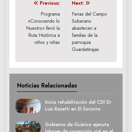
Navegación
Previous:
Next:
de
Programa
Ferias del Campo
«Conociendo lo
Soberano
entradas
Nuestro» llevó la
abastecen a
Ruta Histórica a
familias de la
niños y niñas
parroquia
Guardatinajas
Noticias Relacionadas
Inicia rehabilitación del CDI Dr
Luis Razetti en El Socorro
Gobierno de Guárico ejecuta
labores de corrección vial en el