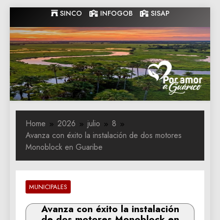
Skip
SINCO
INFOGOB
SISAP
to
content
Gobernacion
Gobernacion de Guarico
de Guarico
Home
2026
julio
8
Avanza con éxito la instalación de dos motores
Monoblock en Guaribe
MUNICIPALES
Avanza con éxito la instalación
de dos motores Monoblock en