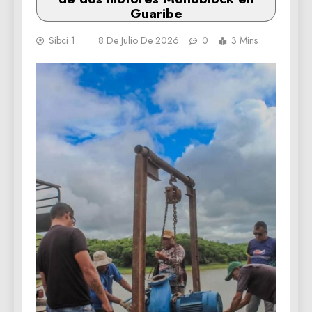
Guaribe
Sibci 1
8 De Julio De 2026
0
3 Mins