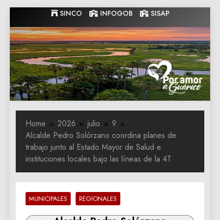
Skip
SINCO
INFOGOB
SISAP
to
content
Gobernacion
Gobernacion de Guarico
de Guarico
Home
2026
julio
9
Alcalde Pedro Solórzano coordina planes de
trabajo junto al Estado Mayor de Salud e
instituciones locales bajo las líneas de la 4T
MUNICIPALES
REGIONALES