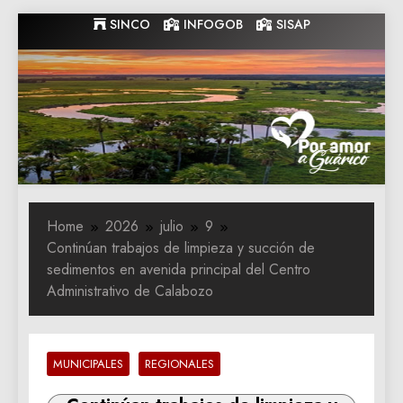
Skip
SINCO
INFOGOB
SISAP
to
content
Gobernacion
Gobernacion de Guarico
de Guarico
Home
2026
julio
9
Continúan trabajos de limpieza y succión de
sedimentos en avenida principal del Centro
Administrativo de Calabozo
MUNICIPALES
REGIONALES