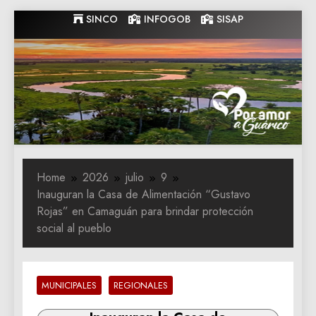
Skip
SINCO
INFOGOB
SISAP
to
content
Gobernacion
Gobernacion de Guarico
de Guarico
Home
2026
julio
9
Inauguran la Casa de Alimentación “Gustavo
Rojas” en Camaguán para brindar protección
social al pueblo
MUNICIPALES
REGIONALES