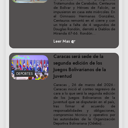
Trotamundos de Carabobo, Centauros
de Bolívar y Héroes de Falcón, se
impusieron en casa este miércoles. En
el Gimnasio Hermanas González,
Centauros remontó en el cierre y con
un triple a falta de 4 segundos de
Douglas Rondón, derrotó a Diablos de
Miranda 67-66. Rondón…
Leer Mas
Caracas será sede de la
segunda edición de los
Juegos Bolivarianos de la
DEPORTES
Juventud
Caracas , 26 de marzo del 2026.-
Caracas inició el conteo regresivo de
cara a lo que será la segunda edición
de los Juegos Bolivarianos de la
Juventud que se disputarán en el país,
tras firmar el acuerdo de
responsabilidades y obligaciones,
compromiso técnico y operativo por
las autoridades de la Organización
Deportiva Bolivariana (Odebo)…