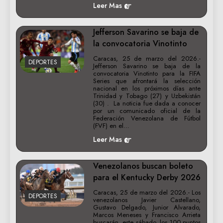
Leer Mas
Jefferson Savarino se baja de
la convocatoria Vinotinto
Caracas, 25 de marzo del 2026.-
DEPORTES
Jefferson Savarino se baja de la
convocatoria Vinotinto para la FIFA
Series que afrontará la selección
nacional en los próximos días ante
Trinidad y Tobago (27) y Uzbekistán
(30) . La noticia fue dada a conocer
por un comunicado oficial de la
Federación Venezolana de Fútbol
(FVF) en el…
Leer Mas
Venezolanos buscan boleto
para el Kentucky Derby 2026
Caracas, 25 de marzo del 2026.- Los
DEPORTES
venezolanos Javier Castellano,
Gustavo Delgado, Junior Alvarado,
Marcos Meneses y Francisco Arrieta
buscarán, este sábado, los 100 puntos