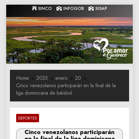
Skip
SINCO
INFOGOB
SISAP
to
content
Gobernacion
Gobernacion de Guarico
de Guarico
Home
2025
enero
20
Cinco venezolanos participarán en la final de la
liga dominicana de béisbol
DEPORTES
Cinco venezolanos participarán
en la final de la liga dominicana