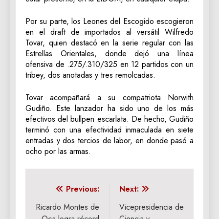
Por su parte, los Leones del Escogido escogieron
en el draft de importados al versátil Wilfredo
Tovar, quien destacó en la serie regular con las
Estrellas Orientales, donde dejó una línea
ofensiva de .275/.310/325 en 12 partidos con un
tribey, dos anotadas y tres remolcadas.
Tovar acompañará a su compatriota Norwith
Gudiño. Este lanzador ha sido uno de los más
efectivos del bullpen escarlata. De hecho, Gudiño
terminó con una efectividad inmaculada en siete
entradas y dos tercios de labor, en donde pasó a
ocho por las armas.
Navegación
Previous:
Next:
de
Ricardo Montes de
Vicepresidencia de
Oca logra récord
Ciencia y