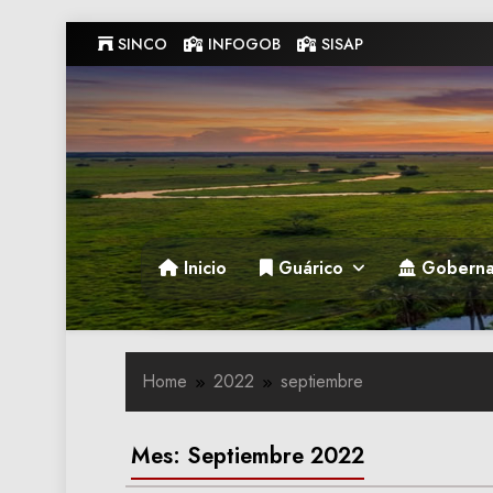
Skip
SINCO
INFOGOB
SISAP
to
content
Gobernacion de Guarico
Gobernacion de Guarico
Inicio
Guárico
Goberna
Home
2022
septiembre
Mes:
Septiembre 2022