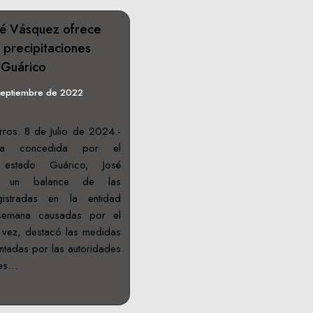
é Vásquez ofrece
 precipitaciones
 Guárico
septiembre de 2022
ros. 8 de Julio de 2024.-
sta concedida por el
estado Guárico, José
ió un balance de las
egistradas en la entidad
 semana causadas por el
 vez, destacó las medidas
ntadas por las autoridades
tes…