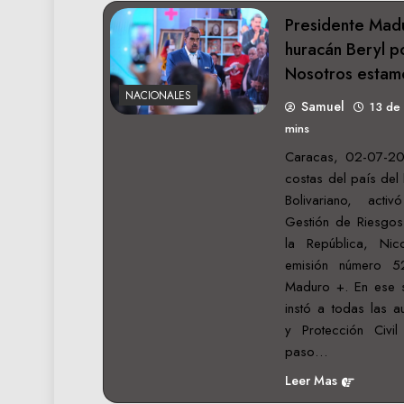
Presidente Mad
huracán Beryl p
Nosotros estam
NACIONALES
Samuel
13 de
mins
Caracas, 02-07-20
costas del país del
Bolivariano, act
Gestión de Riesgos,
la República, Nic
emisión número 
Maduro +. En ese se
instó a todas las au
y Protección Civil
paso…
Leer Mas