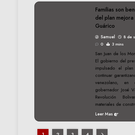
Familias son ben
del plan mejora 
Guárico
Samuel
8 de 
0
3 mins
San Juan de los Mor
El gobierno del pre
impulsado el plan
continuar garantizan
venezolano, en 
gobernador José V
Revolución Boli
materiales de const
Leer Mas
1
2
3
4