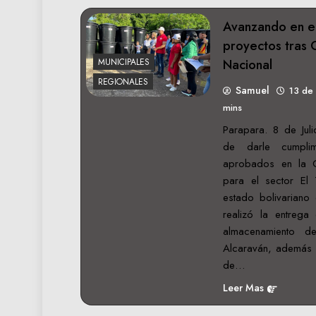
Avanzando en e
proyectos tras 
Nacional
MUNICIPALES
REGIONALES
Samuel
13 de
mins
Parapara. 8 de Juli
de darle cumpli
aprobados en la C
para el sector El
estado bolivariano
realizó la entreg
almacenamiento d
Alcaraván, además 
de…
Leer Mas