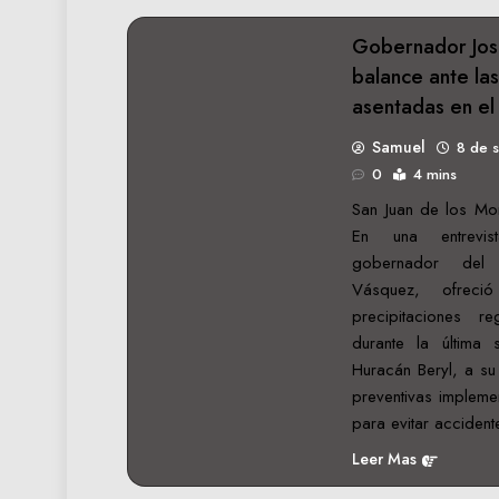
REGIONALES
Gobernador Jos
balance ante las
asentadas en el
Samuel
8 de 
0
4 mins
San Juan de los Mor
En una entrevi
gobernador del 
Vásquez, ofrec
precipitaciones r
durante la última
Huracán Beryl, a su
preventivas impleme
para evitar acciden
Leer Mas
REGIONALES