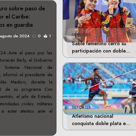
uro sobre paso de
or el Caribe:
os en guardia
DEPORTES
 agosto de 2024
0
1
Sable femenino cerró su
participación con doble
24.-Ante el paso por las
bronce en Santo Domingo
 huracán Berly, el Gobierno
ivó Sistema Nacional de
 informó el presidente de
olás Maduro, durante la
52 de su programa Con
ntido, el jefe de Estado,
toridades civiles, militares
DEPORTES
 a estar atentos ante el
Atletismo nacional
conquista doble plata en
Santo Domingo