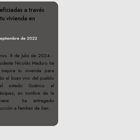
eficiadas a través
tu vivienda en
septiembre de 2022
ros. 8 de Julio de 2024.-
sidente Nicolás Maduro ha
 mejora tu vivienda para
do el buen vivir del pueblo
el estado Guárico el
ásquez, en nombre de la
variana ha entregado
rucción a familias de San…