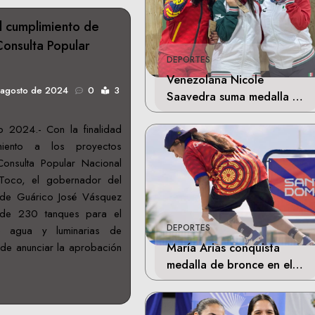
l cumplimiento de
Consulta Popular
DEPORTES
Venezolana Nicole
 agosto de 2024
0
3
Saavedra suma medalla de
plata en la final de Tiro
o 2024.- Con la finalidad
Deportivo
miento a los proyectos
onsulta Popular Nacional
 Toco, el gobernador del
 de Guárico José Vásquez
a de 230 tanques para el
DEPORTES
e agua y luminarias de
María Arias conquista
de anunciar la aprobación
medalla de bronce en el
skateboarding de los
Juegos Centroamericanos