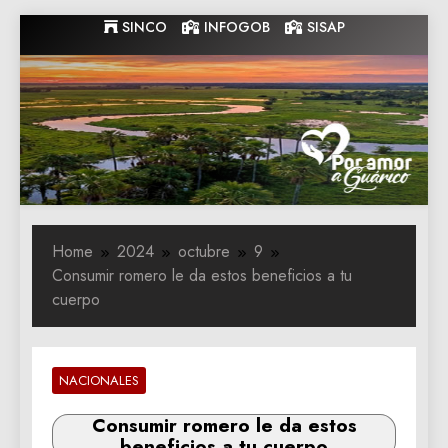
Skip
SINCO
INFOGOB
SISAP
to
content
Gobernacion
Gobernacion de Guarico
de Guarico
Home
2024
octubre
9
Consumir romero le da estos beneficios a tu
cuerpo
NACIONALES
Consumir romero le da estos
beneficios a tu cuerpo