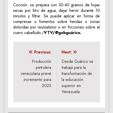
Cocción: se prepara con 30-40 gramos de hojas
secas por litro de agua, dejar hervir durante 10
minutos y filtrar. Se puede aplicar en forma de
compresas o fomentos sobre heridas o zonas
doloridas por reumatismo o en fricciones sobre el
cuero cabelludo./
VTV/@gobguárico.
Navegación
Previous:
Next:
de
Producción
Desde Guárico se
petrolera
trabaja para la
entradas
venezolana prevé
transformación de
incremento para
la educación
2025
superior en
Venezuela