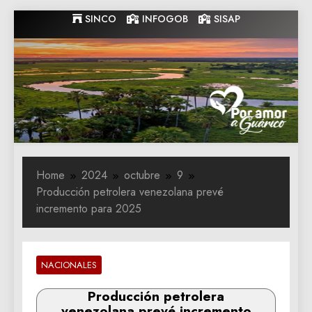
Skip
SINCO
INFOGOB
SISAP
to
content
Gobernacion
Gobernacion de Guarico
de Guarico
Home
2024
octubre
9
Producción petrolera venezolana prevé
incremento para 2025
NACIONALES
Producción petrolera
venezolana prevé incremento