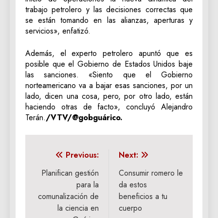
trabajo petrolero y las decisiones correctas que
se están tomando en las alianzas, aperturas y
servicios», enfatizó.
Además, el experto petrolero apuntó que es
posible que el Gobierno de Estados Unidos baje
las sanciones. «Siento que el Gobierno
norteamericano va a bajar esas sanciones, por un
lado, dicen una cosa, pero, por otro lado, están
haciendo otras de facto», concluyó Alejandro
Terán.
/VTV/@gobguárico.
Navegación
Previous:
Next:
de
Planifican gestión
Consumir romero le
para la
da estos
entradas
comunalización de
beneficios a tu
la ciencia en
cuerpo