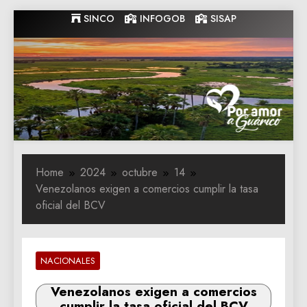
Skip
SINCO
INFOGOB
SISAP
to
content
Gobernacion
Gobernacion de Guarico
de Guarico
Home
2024
octubre
14
Venezolanos exigen a comercios cumplir la tasa
oficial del BCV
NACIONALES
Venezolanos exigen a comercios
cumplir la tasa oficial del BCV