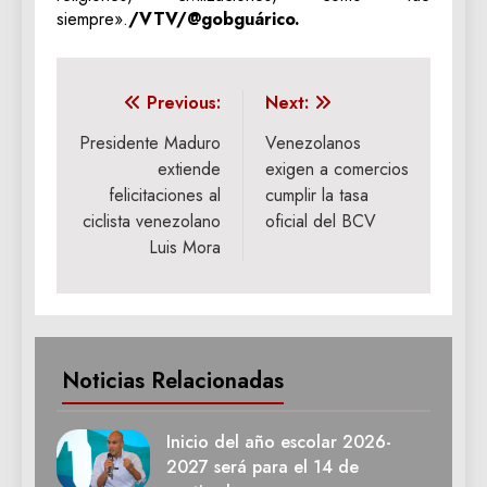
siempre».
/VTV/@gobguárico.
Navegación
Previous:
Next:
de
Presidente Maduro
Venezolanos
extiende
exigen a comercios
entradas
felicitaciones al
cumplir la tasa
ciclista venezolano
oficial del BCV
Luis Mora
Noticias Relacionadas
Inicio del año escolar 2026-
2027 será para el 14 de