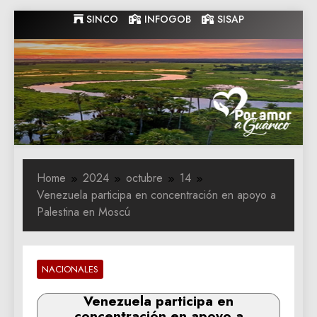
Skip
SINCO
INFOGOB
SISAP
to
content
Gobernacion
Gobernacion de Guarico
de Guarico
Home
2024
octubre
14
Venezuela participa en concentración en apoyo a
Palestina en Moscú
NACIONALES
Venezuela participa en
concentración en apoyo a