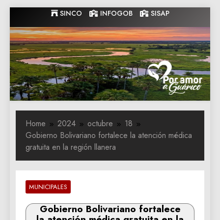
Skip
SINCO
INFOGOB
SISAP
to
content
Gobernacion
Gobernacion de Guarico
de Guarico
Home
2024
octubre
18
Gobierno Bolivariano fortalece la atención médica
gratuita en la región llanera
MUNICIPALES
Gobierno Bolivariano fortalece
la atención médica gratuita en la