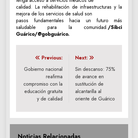
tenga acceso a servicios médicos de
calidad. La rehabilitación de infraestructuras y la
mejora de los servicios de salud son
pasos fundamentales hacia un futuro más
saludable para la comunidad.
/Sibci
Guárico/@gobguárico.
Navegación
Previous:
Next:
de
Gobierno nacional
Sin descanso: 75%
reafirma
de avance en
entradas
compromiso con la
sustitución de
educación gratuita
alcantarilla al
y de calidad
oriente de Guárico
Noticias Relacionadas