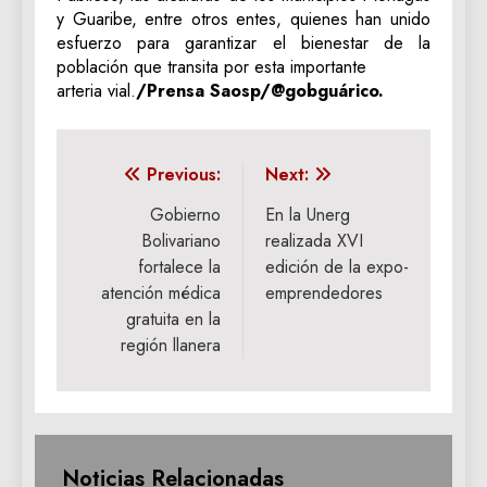
y Guaribe, entre otros entes, quienes han unido
esfuerzo para garantizar el bienestar de la
población que transita por esta importante
arteria vial.
/Prensa Saosp/@gobguárico.
Navegación
Previous:
Next:
de
Gobierno
En la Unerg
Bolivariano
realizada XVI
entradas
fortalece la
edición de la expo-
atención médica
emprendedores
gratuita en la
región llanera
Noticias Relacionadas