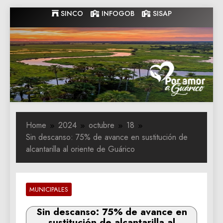
Skip
SINCO
INFOGOB
SISAP
to
content
Gobernacion
Gobernacion de Guarico
de Guarico
Home
2024
octubre
18
Sin descanso: 75% de avance en sustitución de
alcantarilla al oriente de Guárico
MUNICIPALES
Sin descanso: 75% de avance en
sustitución de alcantarilla al