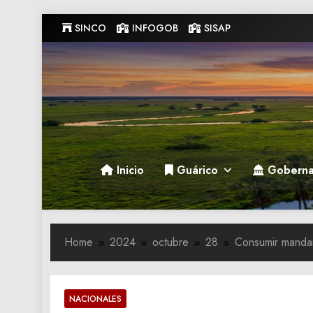
Skip
SINCO
INFOGOB
SISAP
to
content
Gobernacion de Guarico
Gobernacion de Guarico
Inicio
Guárico
Goberna
Home
2024
octubre
28
Consumir mandari
NACIONALES