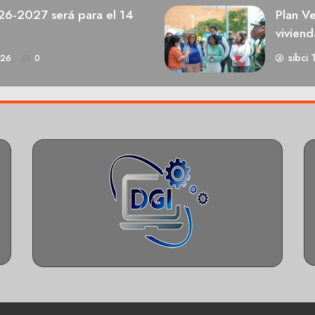
026-2027 será para el 14
Plan V
viviend
sibci 
026
0