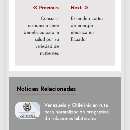
Navegación
Previous:
Next:
de
Consumir
Extienden cortes
mandarina tiene
de energía
entradas
beneficios para la
eléctrica en
salud por su
Ecuador
variedad de
nutrientes
Noticias Relacionadas
Venezuela y Chile inician ruta
para normalización progresiva
de relaciones bilaterales