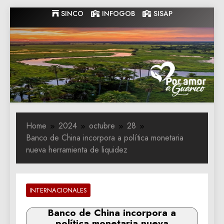
Skip
SINCO
INFOGOB
SISAP
to
content
Gobernacion
Gobernacion de Guarico
de Guarico
Home
2024
octubre
28
Banco de China incorpora a política monetaria
nueva herramienta de liquidez
INTERNACIONALES
Banco de China incorpora a
política monetaria nueva