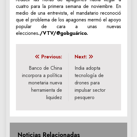
cuatro para la primera semana de noviembre. En
medio de una entrevista, el mandatario reconoció
que el problema de los apagones mermó el apoyo
popular de cara a unas nuevas
elecciones
./VTV/@gobguárico.
Navegación
Previous:
Next:
de
Banco de China
India adopta
incorpora a política
tecnología de
entradas
monetaria nueva
drones para
herramienta de
impulsar sector
liquidez
pesquero
Noticias Relacionadas