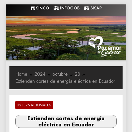
Skip
SINCO
INFOGOB
SISAP
to
content
Gobernacion
Gobernacion de Guarico
de Guarico
Home
2024
octubre
28
Extienden cortes de energía eléctrica en Ecuador
INTERNACIONALES
Extienden cortes de energía
eléctrica en Ecuador