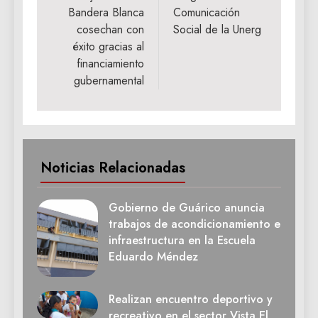
entradas
Bandera Blanca
Comunicación
cosechan con
Social de la Unerg
éxito gracias al
financiamiento
gubernamental
Noticias Relacionadas
Gobierno de Guárico anuncia
trabajos de acondicionamiento e
infraestructura en la Escuela
Eduardo Méndez
Realizan encuentro deportivo y
recreativo en el sector Vista El