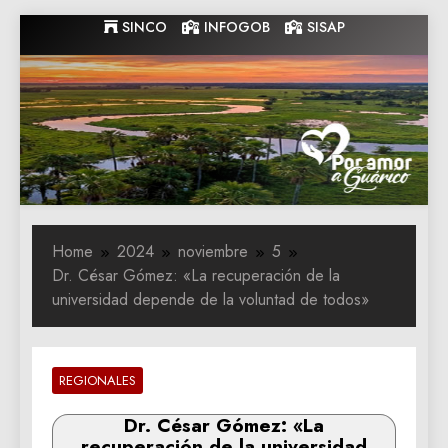
Skip
SINCO
INFOGOB
SISAP
to
content
Gobernacion
Gobernacion de Guarico
de Guarico
Home
2024
noviembre
5
Dr. César Gómez: «La recuperación de la
universidad depende de la voluntad de todos»
REGIONALES
Dr. César Gómez: «La
recuperación de la universidad