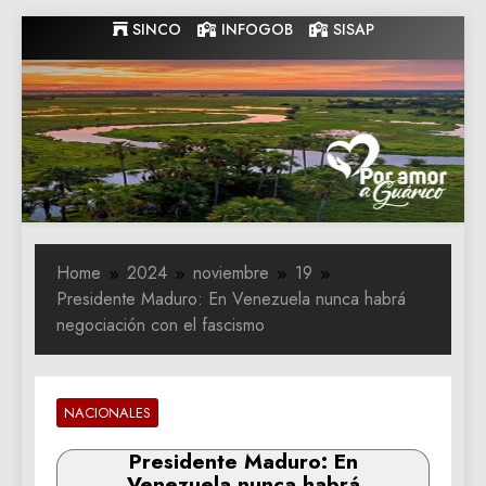
Skip
SINCO
INFOGOB
SISAP
to
content
Gobernacion
Gobernacion de Guarico
de Guarico
Home
2024
noviembre
19
Presidente Maduro: En Venezuela nunca habrá
negociación con el fascismo
NACIONALES
Presidente Maduro: En
Venezuela nunca habrá