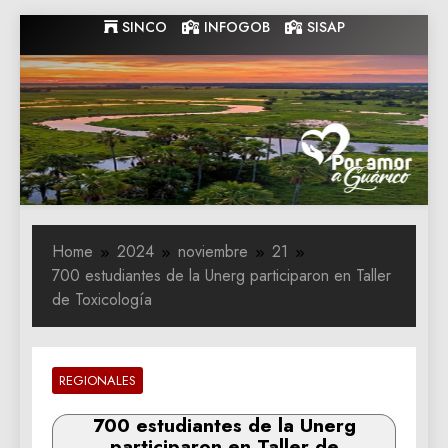
Skip
SINCO
INFOGOB
SISAP
to
content
Gobernacion
Gobernacion de Guarico
de Guarico
Home
2024
noviembre
21
700 estudiantes de la Unerg participaron en Taller
de Toxicología
REGIONALES
700 estudiantes de la Unerg
participaron en Taller de