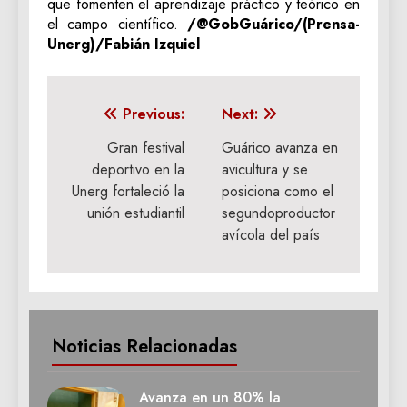
que fomenten el aprendizaje práctico y teórico en
el campo científico.
/@GobGuárico/(Prensa-
Unerg)/Fabián Izquiel
Navegación
Previous:
Next:
de
Gran festival
Guárico avanza en
deportivo en la
avicultura y se
entradas
Unerg fortaleció la
posiciona como el
unión estudiantil
segundoproductor
avícola del país
Noticias Relacionadas
Avanza en un 80% la