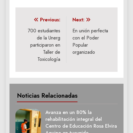
Navegación
Previous:
Next:
de
700 estudiantes
En unión perfecta
de la Unerg
con el Poder
entradas
participaron en
Popular
Taller de
organizado
Toxicología
Noticias Relacionadas
Avanza en un 80% la
rehabilitación integral del
Centro de Educación Rosa Elvira
Aquino en tucupido