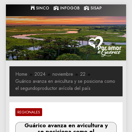
Skip
SINCO
INFOGOB
SISAP
to
content
Gobernacion
Gobernacion de Guarico
de Guarico
Home
2024
noviembre
22
Guárico avanza en avicultura y se posiciona como
el segundoproductor avícola del país
REGIONALES
Guárico avanza en avicultura y
se posiciona como el