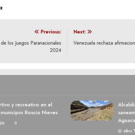
z
Previous:
Next:
 de los Juegos Paranacionales
Venezuela rechaza afirmacione
2024
ivo y recreativo en el
Alcaldí
 municipio Roscio Nieves
saneami
Aguaca
026
0
sibci 