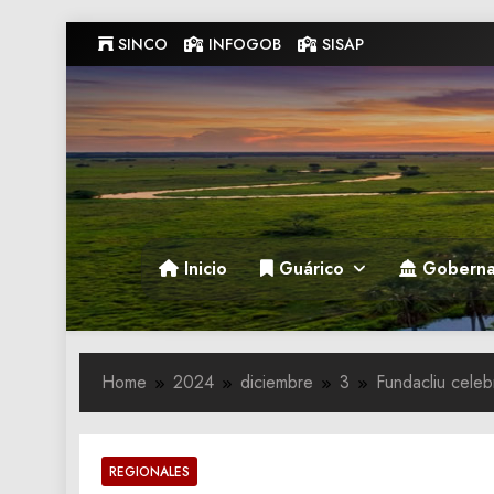
Skip
SINCO
INFOGOB
SISAP
to
content
Gobernacion de Guarico
Gobernacion de Guarico
Inicio
Guárico
Goberna
Home
2024
diciembre
3
Fundacliu celeb
REGIONALES