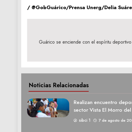
/ @GobGuárico/Prensa Unerg/Delia Suáre
Navegación
de
Guárico se enciende con el espíritu deportivo
entradas
Noticias Relacionadas
Realizan encuentro deport
sector Vista El Morro del
sibci 1
7 de agosto de 2