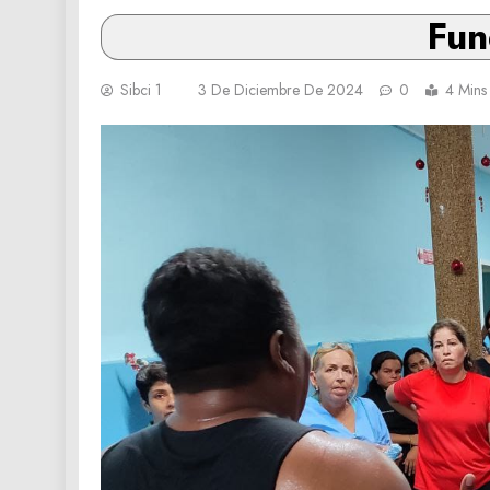
Fun
Sibci 1
3 De Diciembre De 2024
0
4 Mins