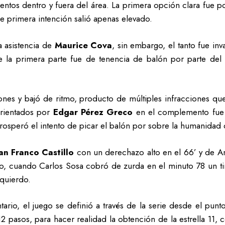
ientos dentro y fuera del área. La primera opción clara fue
 primera intención salió apenas elevado.
a asistencia de
Maurice Cova
, sin embargo, el tanto fue in
e la primera parte fue de tenencia de balón por parte del 
iones y bajó de ritmo, producto de múltiples infracciones qu
orientados por
Edgar Pérez Greco
en el complemento fue e
prosperó el intento de picar el balón por sobre la humanidad 
an Franco Castillo
con un derechazo alto en el 66’ y de A
o, cuando Carlos Sosa cobró de zurda en el minuto 78 un tir
zquierdo.
ario, el juego se definió a través de la serie desde el punt
pasos, para hacer realidad la obtención de la estrella 11, c