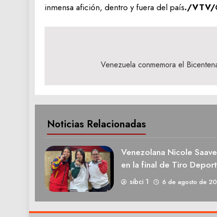
inmensa afición, dentro y fuera del país
./VTV/
Navegación
de
Venezuela conmemora el Bicentenar
entradas
Noticias Relacionadas
Venezolana Nicole Saave
en la final de Tiro Deport
sibci 1
6 de agosto de 2