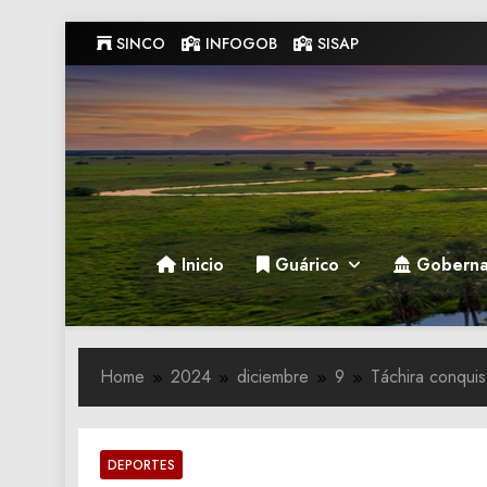
Skip
SINCO
INFOGOB
SISAP
to
content
Gobernacion de Guarico
Gobernacion de Guarico
Inicio
Guárico
Goberna
Home
2024
diciembre
9
Táchira conquis
DEPORTES