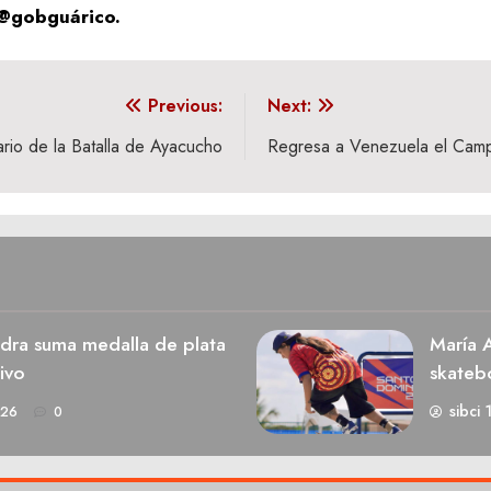
@gobguárico.
Previous:
Next:
io de la Batalla de Ayacucho
Regresa a Venezuela el Camp
dra suma medalla de plata
María A
ivo
skateb
sibci 
026
0