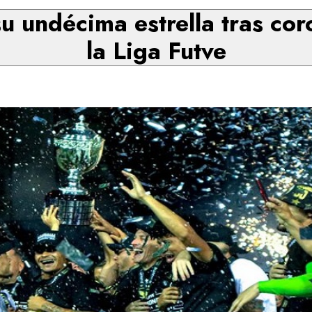
su undécima estrella tras c
la Liga Futve