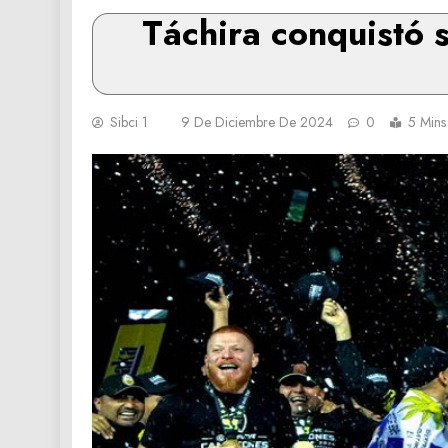
Táchira conquistó 
Sibci 1
9 De Diciembre De 2024
0
5 Mins