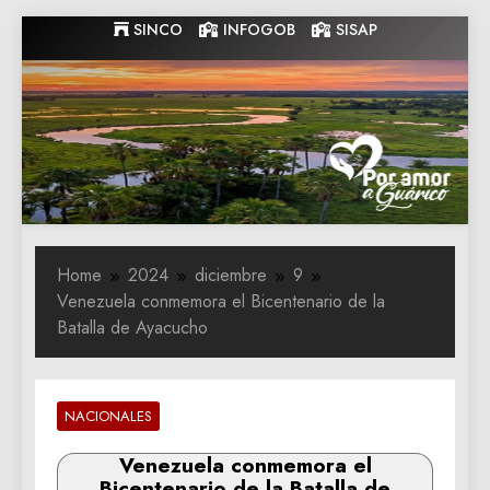
Skip
SINCO
INFOGOB
SISAP
to
content
Gobernacion
Gobernacion de Guarico
de Guarico
Home
2024
diciembre
9
Venezuela conmemora el Bicentenario de la
Batalla de Ayacucho
NACIONALES
Venezuela conmemora el
Bicentenario de la Batalla de