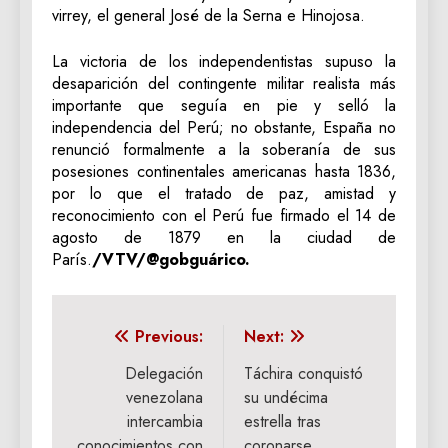
virrey, el general José de la Serna e Hinojosa.
La victoria de los independentistas supuso la
desaparición del contingente militar realista más
importante que seguía en pie y selló la
independencia del Perú; no obstante, España no
renunció formalmente a la soberanía de sus
posesiones continentales americanas hasta 1836,
por lo que el tratado de paz, amistad y
reconocimiento con el Perú fue firmado el 14 de
agosto de 1879 en la ciudad de
París.
/VTV/@gobguárico.
Navegación
Previous:
Next:
de
Delegación
Táchira conquistó
venezolana
su undécima
entradas
intercambia
estrella tras
conocimientos con
coronarse