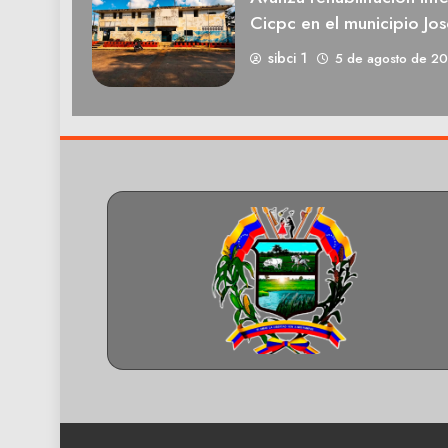
Cicpc en el municipio Jos
sibci 1
5 de agosto de 2