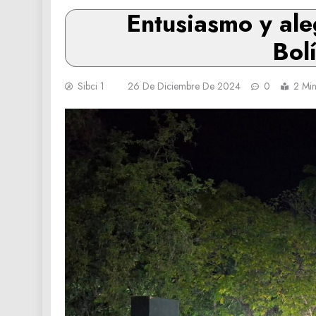
Entusiasmo y ale
Bol
Sibci 1
26 De Diciembre De 2024
0
2 Min