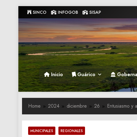
Skip
SINCO
INFOGOB
SISAP
to
content
Gobernacion de Guarico
Gobernacion de Guarico
Inicio
Guárico
Goberna
Home
2024
diciembre
26
Entusiasmo y 
MUNICIPALES
REGIONALES