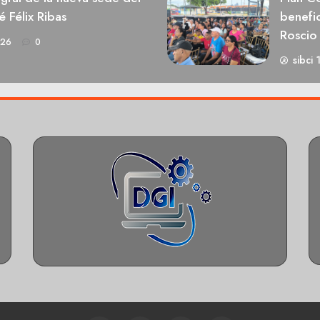
é Félix Ribas
benefic
Roscio
026
0
sibci 