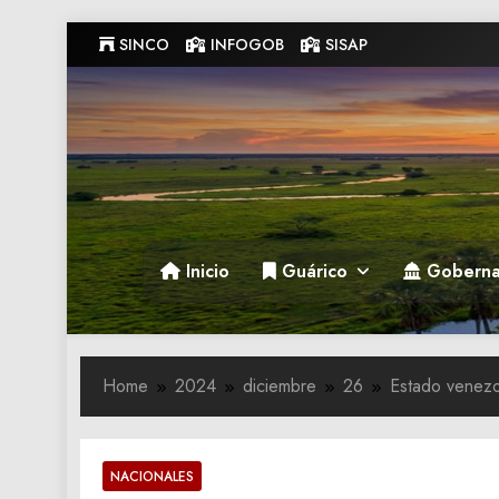
Skip
SINCO
INFOGOB
SISAP
to
content
Gobernacion de Guarico
Gobernacion de Guarico
Inicio
Guárico
Goberna
Home
2024
diciembre
26
Estado venezo
NACIONALES