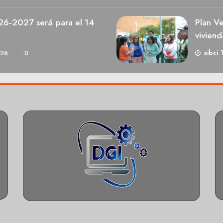
026-2027 será para el 14
Plan V
viviend
sibci 
026
0