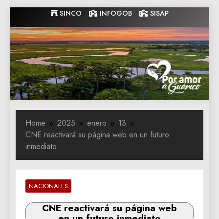
Skip
SINCO
INFOGOB
SISAP
to
content
Gobernacion
Gobernacion de Guarico
de Guarico
Home
2025
enero
13
CNE reactivará su página web en un futuro
inmediato
NACIONALES
CNE reactivará su página web
en un futuro inmediato